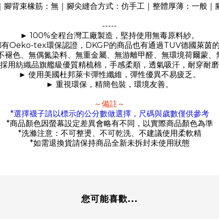
｜腳背束橡筋：無｜腳尖縫合方式：仿手工｜整體厚薄：一般｜
-----
100%
►
全程台灣工廠製造，堅持使用無毒原料紗。
Oeko-tex
DKGP
TUV
都有
環保認證，
的商品也有通過
德國萊茵
不褪色、無偶氮染料、無重金屬、無游離甲醛、無環境荷爾蒙、
採用紡織品旗艦級優質精梳棉，手感柔順，透氣吸汗，耐穿耐磨
►
使用美國杜邦萊卡彈性纖維，彈性優異不易疲乏。
►
重視環保，精簡包裝，環境友善。
～備註～
*
選擇襪子請以標示的公分數做選擇，尺碼與歲數僅供參考
*
商品顏色因螢幕設定差異會略有不同，以實際商品顏色為準
*
洗滌注意：不可整燙、不可乾洗、不建議使用柔軟精
*
如需退換貨請保持商品全新未拆封未使用狀態
您可能喜歡...