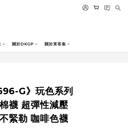
款
關於DKGP
關於東客集
立即購買
696-G》玩色系列
純棉襪 超彈性減壓
適不緊勒 咖啡色襪