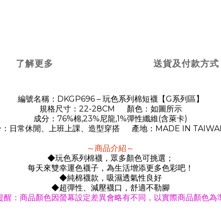
了解更多
送貨及付款方式
DKGP696 –
G
編號名稱：
玩色系列棉短襪【
系列區】
22-28CM
規格尺寸：
顏色：如圖所示
76%
,23%
,1%
(
)
成分：
棉
尼龍
彈性纖維
含萊卡
MADE IN TAIW
合：日常休閒、上班上課、造型穿搭
產地：
～商品介紹～
◆玩色系列棉襪，眾多顏色可挑選；
每天來雙幸運色襪子，為生活增添更多色彩吧！
◆純棉襪款，吸濕透氣性良好
◆超彈性、減壓襪口，舒適不勒腳
提醒：商品顏色因螢幕設定差異會略有不同，以實際商品顏色為