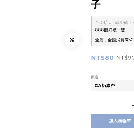
子
至
08/10 16:00
截止
888贈好襪一雙
全店，全館消費滿50
NT$80
NT$9
顏色
加入購物車