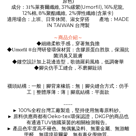
原色)
%萊賽爾纖維, 31%縲縈(Umorfil), 16%尼龍,
成分：31
12%
, 8%聚酯纖維, 2
%
(
)
棉
彈性纖維
含萊卡
MADE
適用場合：上班、日常休閒、淑女穿搭 產地：
IN TAIWAN
台灣製
～商品介紹～
◆細緻柔軟手感，穿著無負擔
◆Umorfil ®台灣研發環保材質：含膠原蛋白胜肽，
保濕抗
菌消臭又親膚
◆鏤空設計加上花邊造型，歌德羅莉風格，低調奢華
◆腳尖仿手工縫合，不磨腳趾頭
襪頭結構：一般｜腳背束橡筋：無｜腳尖縫合方式：仿手
工｜整體厚薄：薄｜腳底結構：平面款
-----
100%
►
全程台灣工廠製造，堅持使用無毒原料紗。
Oeko-tex
DKGP
►
原料供應商都有
環保認證，
的商品也
TUV
有通過
德國萊茵的相關檢測報告。
►
產品色牢度高不褪色、無偶氮染料、無重金屬、無游離
甲醛、無環境荷爾蒙、無有毒化學物質。