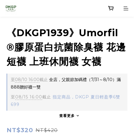
《DKGP1939》Umorfil
®膠原蛋白抗菌除臭襪 花邊
短襪 上班休閒襪 女襪
至
08/10 16:00
截止
全店，父親節加碼禮（7/31～8/10）滿
888贈好襪一雙
至
08/15 16:00
截止
指定商品，DKGP 夏日輕盈季6雙
699
查看更多
NT$320
NT$420