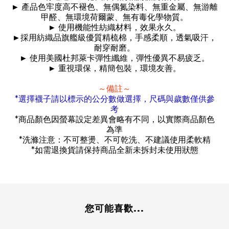
►
產品色牢度高不褪色、無偶氮染料、無重金屬、無游離
甲醛、無環境荷爾蒙、無有毒化學物質。
►
使用機能性紡織材料，效果永久。
►
採用紡織品旗艦級優質精梳棉，手感柔順，透氣吸汗，
耐穿耐磨。
►
使用美國杜邦萊卡彈性纖維，彈性優異不易疲乏。
►
重視環保，精簡包裝，環境友善。
～備註～
*
選擇襪子請以標示的公分數做選擇，尺碼與歲數僅供參
考
*
商品顏色因螢幕設定差異會略有不同，以實際商品顏色
為準
*
洗滌注意：不可整燙、不可乾洗、不建議使用柔軟精
*
如需退換貨請保持商品全新未拆封未使用狀態
您可能喜歡...