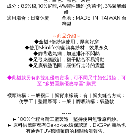
色：白色、黑色、灰色
83%
, 10%
, 4%
(
), 3%
成分：
棉
尼龍
彈性纖維
含萊卡
聚酯纖
維
MADE IN TAIWAN
適用場合：日常休閒
產地：
台
灣製
～商品介紹～
3
◆全襪
倍紗線使用，厚實好穿
Skinlife
◆使用
抑菌消臭紗材，效果永久
◆腳背透氣網，加速排汗不悶熱
◆足弓束護設計，襪子貼合不易滑動
◆足底氣墊毛圈，緩衝行走時的震盪
，
◆此襪款另有多雙組優惠賣場
可不同尺寸顏色混搭，可
至 "多雙團購優惠專區" 購買
襪頭結構：一般襪口｜腳背束橡筋：有｜腳尖縫合方式：
仿手工｜整體厚薄：一般｜腳底結構：氣墊款
-----
100%
►
全程台灣工廠製造，堅持使用無毒原料紗。
Oeko-tex
DKGP
►
原料供應商都有
環保認證，
的商品也
TUV
有通過
德國萊茵的相關檢測報告。