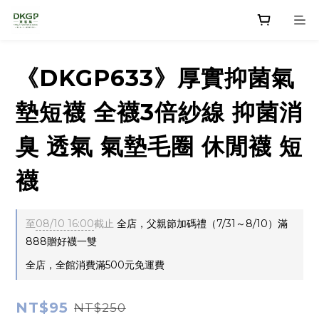
《DKGP633》厚實抑菌氣
墊短襪 全襪3倍紗線 抑菌消
臭 透氣 氣墊毛圈 休閒襪 短
襪
至
08/10 16:00
截止
全店，父親節加碼禮（7/31～8/10）滿
888贈好襪一雙
全店，全館消費滿500元免運費
NT$95
NT$250