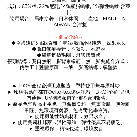
藍綠色、咖啡色
63%
, 22%
, 14%
, 1%
(
成分：
棉
尼龍
聚脂纖維
彈性纖維
含萊
)
卡
MADE IN
適用場合：居家穿著、日常休閒 產地：
TAIWAN
台灣製
～商品介紹～
◆全襪遠紅外線x負離子雙效機能紗材織造，效果永久
◆寬口無痕襪管，不緊勒、不鬆脫
◆腳底氣墊毛圈，舒適緩衝感
襪頭結構：寬口無痕｜腳背束橡筋：無｜腳尖縫合方式：
仿手工｜整體厚薄：一般｜腳底結構：氣墊款
-----
100%
►
全程台灣工廠製造，堅持使用無毒原料紗。
Oeko-tex
DKGP
►
原料供應商都有
環保認證，
的商品也
TUV
有通過
德國萊茵的相關檢測報告。
►
產品色牢度高不褪色、無偶氮染料、無重金屬、無游離
甲醛、無環境荷爾蒙、無有毒化學物質。
►
使用機能性紡織材料，效果永久。
►
使用美國杜邦萊卡彈性纖維，彈性優異不易疲乏。
►
重視環保，精簡包裝，環境友善。