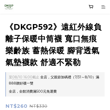
《DKGP592》遠紅外線負
離子保暖中筒襪 寬口無痕
樂齡族 蓄熱保暖 腳背透氣
氣墊襪款 舒適不緊勒
至
08/10 16:00
截止
全店，父親節加碼禮（7/31～8/10）滿
888贈好襪一雙
全店，全館消費滿500元免運費
NT$260
NT$330