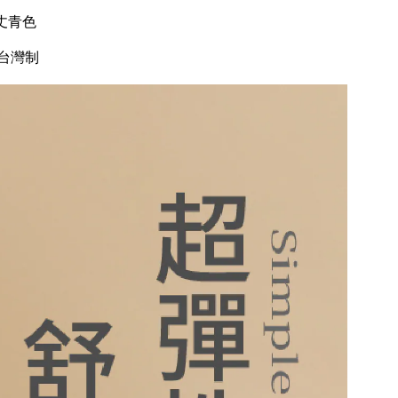
丈
青色
台灣制