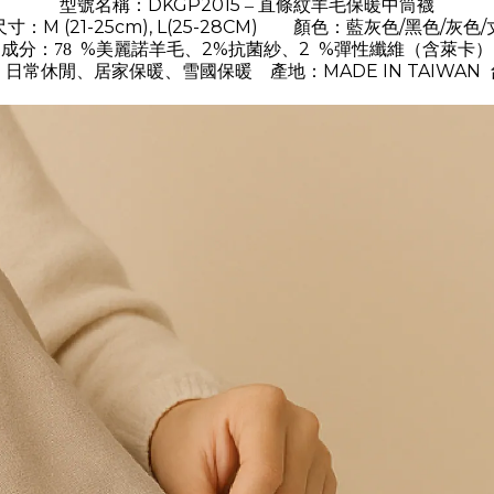
DKGP2015
型號名稱：
– 直條紋羊毛保暖中筒襪
M (21-25cm), L(25-28CM)
/
/
/
尺寸：
顏色：藍灰色
黑色
灰色
%
、2%
2
%
（
）
成分：78
美麗諾羊毛
抗菌
紗、
彈性纖維
含萊卡
MADE IN TAIWAN
：日常休閒、居家保暖、雪國保暖
產地：