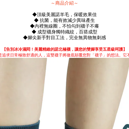
～商品介紹～
◆頂級美麗諾羊毛，保暖效果佳
◆ 抗菌，能有效減少異味產生
◆內裡無線圈，不怕勾到襪子不癢
◆ 成型襪身獨特織紋，百搭成型
◆腳尖新手對目工法，完全無異物無刺感
【告別冰冷濕悶！美麗精緻的諾北極襪，讓您的雙腳享受五星級呵護】
是追求日常極致舒適的人，這雙襪子將徹底顛覆您對「襪子」的想法。它