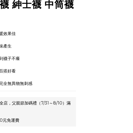
襪 紳士襪 中筒襪
暖效果佳
味產生
到襪子不癢
百搭好看
完全無異物無刺感
全店，父親節加碼禮（7/31～8/10）滿
0元免運費