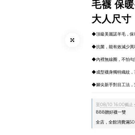
毛襪 保暖
大人尺寸
◆頂級美麗諾羊毛，保
◆抗菌，能有效減少異
◆內裡無線圈，不怕勾
◆成型襪身獨特織紋，
◆腳尖新手對目工法，
至
08/10 16:00
截止
888贈好襪一雙
全店，全館消費滿50