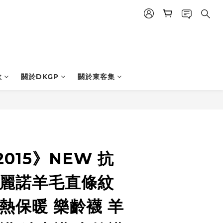
款
關於DKGP
關於東客集
立即購買
2015》NEW 抗
美麗諾羊毛直條紋
熱保暖 樂齡襪 羊