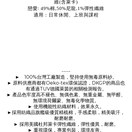
維(含萊卡)
戀愛:
49%棉,50%
尼龍
,1%彈性纖維
與
適用：日常休閒、上班
課程
-----
100%
►
台灣工廠製造，堅持使用無毒原料紗。
Oeko-tex
DKGP
►
原料供應商都有
環保認證，
的商品也
TUV
有通過
德國萊茵的相關檢測報告。
►
產品色牢度高不褪色、無偶色素、無重金屬、無甲醛、
無環境荷爾蒙、無毒化學物質。
►
使用機能性紡織材料，效果永久。
►
採用紡織品旗艦級優質精梳棉，手感柔順，精美吸汗，
耐磨耐磨。
►
採用美國杜邦萊卡彈性纖維，彈性優異，耐磨。
►
重視環保，專業包裝，環境友善。