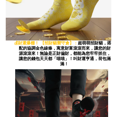
財運爆棚！ 【招財貓禦守倉】：
超萌萌招財貓，搭
💰
配的協調金色線條，寓意財富滾滾而來，讓您的財
源滾滾來！無論是正財偏財，都能為您牢牢抓住，
讓您的錢包天天都「喵喵」！叫財運亨通，荷包滿
滿！