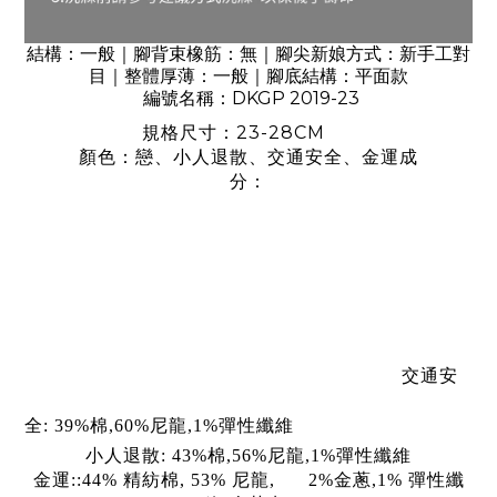
結構：一般｜腳背束橡筋：無｜腳尖新娘方式：新手工對
目｜整體厚薄：一般｜腳底結構：平面款
DKGP
2019-23
編號名稱：
23-28CM
規格尺寸：
顏色：戀、小人退散、交通安全、
金運成
分：
交通安
全:
39%棉,60%
尼龍
,1%彈性纖維
小人退散:
43%棉,56%尼龍,1%彈性纖維
金運::44% 精紡棉, 53%
尼龍
,
2%金蔥,1% 彈性纖