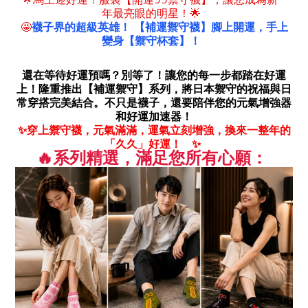
年最亮眼的明星！
🌟
襪子界的超級英雄！ 【補運禦守襪】腳上開運，手上
🤩
變身【禦守杯套】
！
還在等待好運預嗎？別等了！讓您的每一步都踏在好運
上！隆重推出【補運禦守】系列，將日本禦守的祝福與日
常穿搭完美結合。不只是襪子，還要陪伴您的元氣增強器
和好運加速器！
穿上禦守襪，元氣滿滿，運氣立刻增強，
換來一整年的
✨
「久久」好運！
✨
系列精選，滿足您所有心願：
🔥