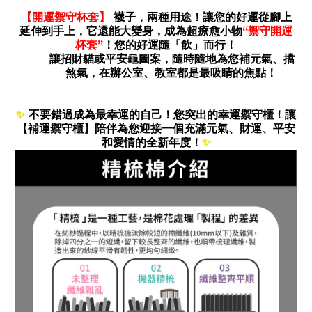
【開運禦守杯套】
襪子，兩種用途！讓您的好運從腳上
延伸到手上
，它還能大變身，成為超療愈小物
“禦
守開運
杯套”
！您的好運隨「飲」而行！
讓招財貓或平安龜圖案，隨時隨地為您補元氣、擋
煞氣，在辦公室、教室都是最吸睛的焦點！
不要錯過成為最幸運的自己！
您突出的幸運禦守櫃！讓
✨
【補運禦守櫃】陪伴為您迎接一個充滿元氣、財運、平安
和愛情的全新年度！
✨