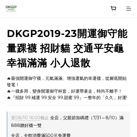
DKGP2019-23開運御守能
量踝襪 招財貓 交通平安龜
幸福滿滿 小人退散
🔥最強開運御守襪，元氣滿滿、增強運氣的幸運襪，從腳底開始
發電！
🔥一襪多用，變身開運御守杯套，好運帶著走，時尚不離手！
🔥『招財 99.補運 99.安全 99.甜蜜 99』一整年的「久久」好運!
至
08/10 16:00
截止
全店，父親節加碼禮（7/31～8/10）滿
888贈好襪一雙
全店，全館消費滿500元免運費