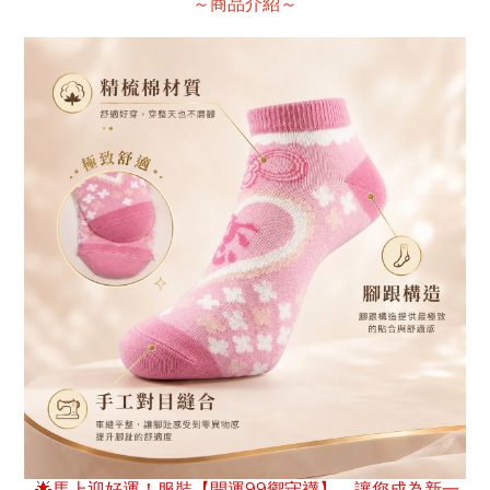
～商品介紹～
馬上迎好運！服裝【開運
99
禦守襪】，讓您成為新一
🌟