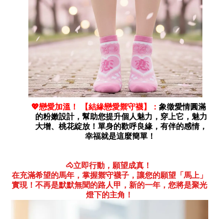
戀愛加溫！ 【結緣戀愛禦守襪】：
象徵愛情圓滿
💖
的粉嫩設計，幫助您提升個人魅力，穿上它，魅力
大增、桃花綻放！單身的歡呼良緣，有伴的感情，
幸福就是這麼簡單！
立即行動，願望成真！
🐴
在充滿希望的馬年，掌握禦守襪子，讓您的願望「馬上」
實現！不再是默默無聞的路人甲，新的一年，您將是聚光
燈下的主角！