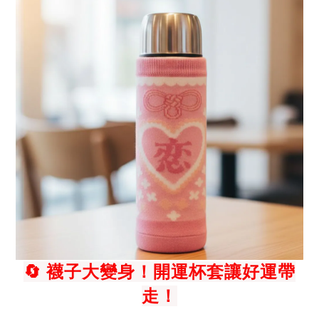
襪子大變身！開運杯套讓好運帶
🔄
走！