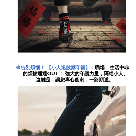
告別煩惱！ 【小人退散禦守襪】：
職場、生活中非
🚫
的煩惱通通
OUT
！ 強大的守護力量，隔絕小人、
遠離是，讓您專心衝刺，一路順遂。