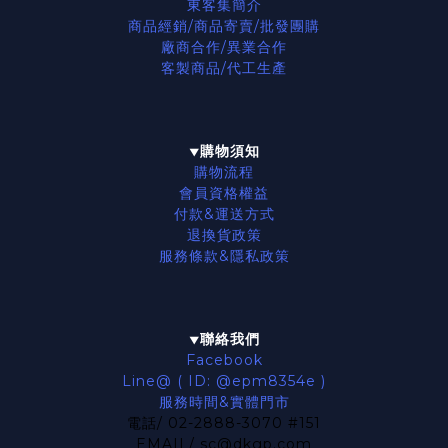
東客集簡介
商品經銷/商品寄賣/批發團購
廠商合作/異業合作
客製商品/代工生產
購物須知
▼
購物流程
會員資格權益
付款&運送方式
退換貨政策
服務條款
&隱私政策
聯絡我們
▼
Facebook
Line@ ( ID: @epm8354e )
服務時間&實體門市
電話/ 02-2888-3070 #151
EMAIL/ sc@dkgp.com