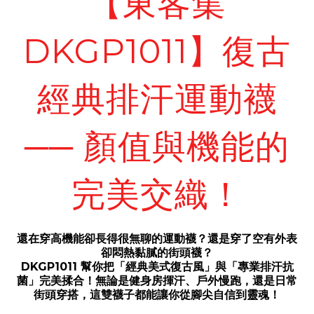
【東客集
DKGP1011】復古
經典排汗運動襪
── 顏值與機能的
完美交織！
還在穿高機能卻長得很無聊的運動襪？還是穿了空有外表
卻悶熱黏膩的街頭襪？
DKGP1011 幫你把「經典美式復古風」與「專業排汗抗
菌」完美揉合！無論是健身房揮汗、戶外慢跑，還是日常
街頭穿搭，這雙襪子都能讓你從腳尖自信到靈魂！