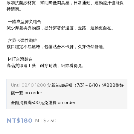
添加抗菌紗材質，幫助降低悶臭感，日常通勤、運動流汗也能保
持清爽。
 一體成型腳尖縫合
減少摩擦與異物感，提升穿著舒適度，走路、運動更自在。
 含萊卡彈性纖維
襪口穩定不易鬆垮，包覆貼合不卡腳，久穿依然舒適。
 MIT台灣製造
高品質織造工藝，耐穿耐洗，細節看得見。
Until
08/10 16:00
父親節加碼禮（7/31～8/10）滿888贈好
襪一雙 on order
全館消費滿500元免運費 on order
NT$180
NT$230