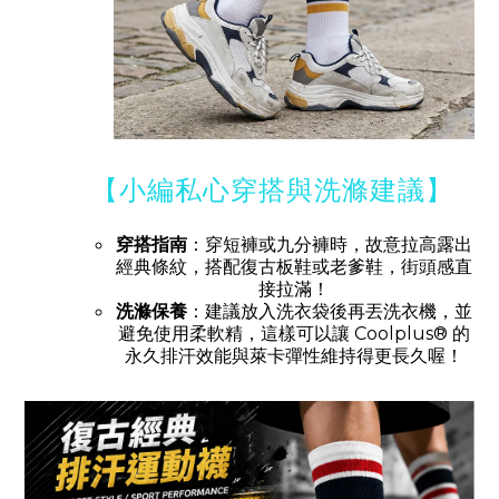
【小編私心穿搭與洗滌建議】
穿搭指南
：穿短褲或九分褲時，故意拉高露出
經典條紋，搭配復古板鞋或老爹鞋，街頭感直
接拉滿！
洗滌保養
：建議放入洗衣袋後再丟洗衣機，並
避免使用柔軟精，這樣可以讓 Coolplus® 的
永久排汗效能與萊卡彈性維持得更長久喔！