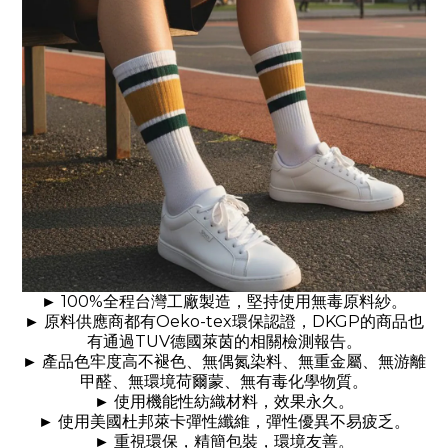
100%
►
全程台灣工廠製造，堅持使用無毒原料紗。
Oeko-tex
DKGP
►
原料供應商都有
環保認證，
的商品也
TUV
有通過
德國萊茵的相關檢測報告。
►
產品色牢度高不褪色、無偶氮染料、無重金屬、無游離
甲醛、無環境荷爾蒙、無有毒化學物質。
►
使用機能性紡織材料，效果永久
。
►
使用美國杜邦萊卡彈性纖維，彈性優異不易疲乏。
►
重視環保，精簡包裝，環境友善。