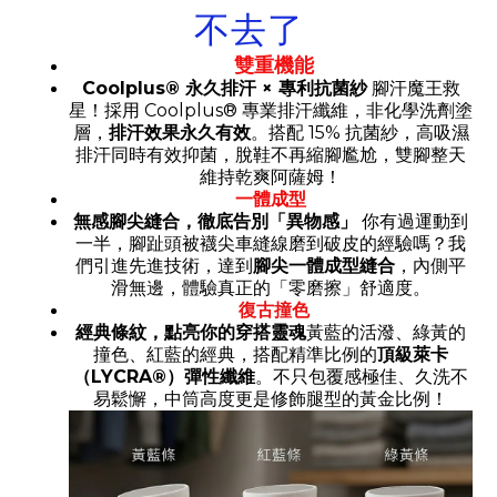
不去了
雙重機能
Coolplus® 永久排汗 × 專利抗菌紗
腳汗魔王救
星！採用 Coolplus® 專業排汗纖維，非化學洗劑塗
層，
排汗效果永久有效
。搭配 15% 抗菌紗，高吸濕
排汗同時有效抑菌，脫鞋不再縮腳尷尬，雙腳整天
維持乾爽阿薩姆！
一體成型
無感腳尖縫合，徹底告別「異物感」
你有過運動到
一半，腳趾頭被襪尖車縫線磨到破皮的經驗嗎？我
們引進先進技術，達到
腳尖一體成型縫合
，內側平
滑無邊，體驗真正的「零磨擦」舒適度。
復古撞色
經典條紋，點亮你的穿搭靈魂
黃藍的活潑、綠黃的
撞色、紅藍的經典，搭配精準比例的
頂級萊卡
（LYCRA®）彈性纖維
。不只包覆感極佳、久洗不
易鬆懈，中筒高度更是修飾腿型的黃金比例！