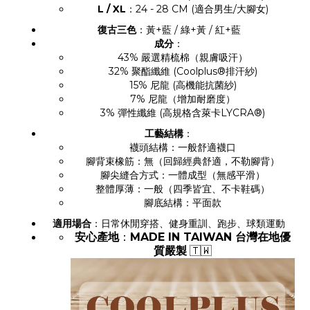
L / XL
：24 - 28 CM (適合男生/大腳女)
復古三色
：黃+藍 / 綠+黃 / 紅+藍
成分
：
43% 嚴選精梳棉（親膚吸汗）
32% 聚酯纖維 (Coolplus®排汗紗)
15% 尼龍 (高機能抗菌紗)
7% 尼龍（增加耐磨度）
3% 彈性纖維 (高規格含萊卡LYCRA®)
工藝結構
：
襪頭結構：一般舒適襪口
腳背束橡筋：無（回歸經典舒適，不勒腳背）
腳尖縫合方式：一體成型（無感平滑）
整體厚薄：一般（四季皆宜、不卡鞋碼）
腳底結構：平面款
適用場合
：日常休閒穿搭、健身重訓、跑步、球類運動
安心產地
：
MADE IN TAIWAN 台灣在地優
質嚴製
🇹🇼