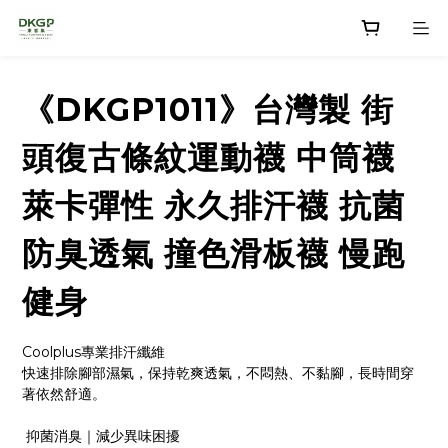
《DKGP1011》台灣製 街
頭復古條紋運動襪 中筒襪
萊卡彈性 永久排汗襪 抗菌
防臭透氣 撞色滑板襪 慢跑
健身
Coolplus專業排汗纖維
快速排除腳部濕氣，保持乾爽透氣，不悶熱、不黏腳，長時間穿
著依然舒適。
 抑菌消臭｜減少異味困擾