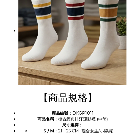
【商品規格】
商品編號
：DKGP1011
商品名稱
：復古經典排汗運動襪 (中筒)
尺寸選擇
：
S / M
：21 - 25 CM (適合女生/小腳男)