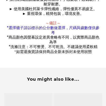
耐穿耐磨。
►
使用美國杜邦萊卡彈性纖維，彈性優異不易疲乏。
►
重視環保，精簡包裝，環境友善。
～備註～
*
選擇襪子請以標示的公分數做選擇，尺碼與歲數僅供參
考
*
商品顏色因螢幕設定差異會略有不同，以實際商品顏色
為準
*
洗滌注意：不可整燙、不可乾洗、不建議使用柔軟精
如需退換貨請保持商品全新未拆封未使用狀態
*
You might also like...