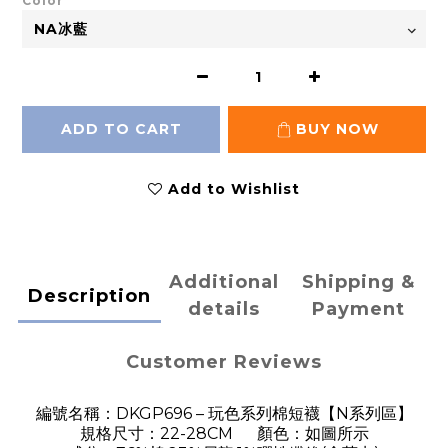
Color
ADD TO CART
BUY NOW
Add to Wishlist
Additional
Shipping &
Description
details
Payment
Customer Reviews
DKGP696 –
N
編號名稱：
玩色系列棉短襪【
系列區】
22-28CM
規格尺寸：
顏色：如圖所示