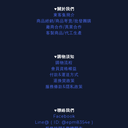
關於我們
▼
東客集簡介
商品經銷/商品寄賣/批發團購
廠商合作/異業合作
客製商品/代工生產
購物須知
▼
購物流程
會員資格權益
付款&運送方式
退換貨政策
服務條款
&隱私政策
聯絡我們
▼
Facebook
Line@ ( ID: @epm8354e )