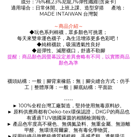
76%
,23%
,1%
(
)
成分：
棉
尼龍
彈性纖維
含萊卡
適用場合：日常休閒、上班上課、造型穿搭
產地：
MADE INTAIWAN
台灣製
～商品介紹～
◆玩色系列棉襪，眾多顏色可挑選；
每天來雙幸運色襪子，為生活增添更多色彩吧！
◆純棉襪款，吸濕透氣性良好
◆超彈性、減壓襪口，舒適不勒腳
提醒：商品顏色因螢幕設定差異會略有不同，以實際商品
顏色為準
襪頭結構：一般｜腳背束橡筋：無｜腳尖縫合方式：仿手
工｜整體厚薄：一般｜腳底結構：平面款
-----
100%
►
全程台灣工廠製造，堅持使用無毒原料紗。
Oeko-tex
DKGP
►
原料供應商都有
環保認證，
的商品也
TUV
有通過
德國萊茵的相關檢測報告。
►
產品色牢度高不褪色、無偶氮染料、無重金屬、無游離
甲醛、無環境荷爾蒙、無有毒化學物質。
►
採用紡織品旗艦級優質精梳棉，手感柔順，透氣吸汗，