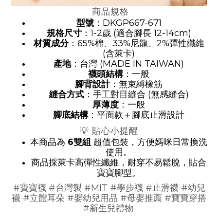
商品規格
型號
：DKGP667-671
規格尺寸
：1-2歲 (適合腳長 12-14cm)
材質成分
：65%棉、33%尼龍、2%彈性纖維
(含萊卡)
產地
：台灣 (MADE IN TAIWAN)
襪頭結構
：一般
腳背設計
：無束縛橡筋
縫合方式
：手工對目縫合 (無感縫合)
厚薄度
：一般
腳底結構
：平面款＋腳底止滑設計
💡 貼心小提醒
本商品為
6雙組
超值包裝，方便媽咪日常換洗
使用。
商品採萊卡高彈性纖維，耐穿不易鬆脫，貼合
寶寶腳型。
#寶寶襪 #台灣製 #MIT #學步襪 #止滑襪 #幼兒
襪 #立體耳朵 #嬰幼兒用品 #母嬰推薦 #寶寶穿搭
#新生兒禮物