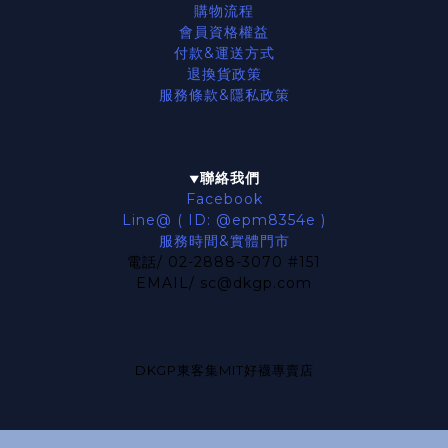
購物流程
會員資格權益
付款&運送方式
退換貨政策
服務條款
&隱私政策
聯絡我們
▼
Facebook
Line@ ( ID: @epm8354e )
服務時間&實體門市
電話/ 02-2888-3070 #151
EMAIL/ sc@dkgp.com
DKGP東客集MIT好襪專賣店