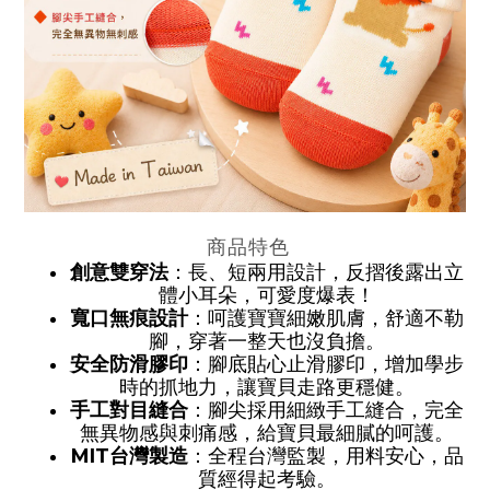
商品特色
創意雙穿法
：長、短兩用設計，反摺後露出立
體小耳朵，可愛度爆表！
寬口無痕設計
：呵護寶寶細嫩肌膚，舒適不勒
腳，穿著一整天也沒負擔。
安全防滑膠印
：腳底貼心止滑膠印，增加學步
時的抓地力，讓寶貝走路更穩健。
手工對目縫合
：腳尖採用細緻手工縫合，完全
無異物感與刺痛感，給寶貝最細膩的呵護。
MIT台灣製造
：全程台灣監製，用料安心，品
質經得起考驗。