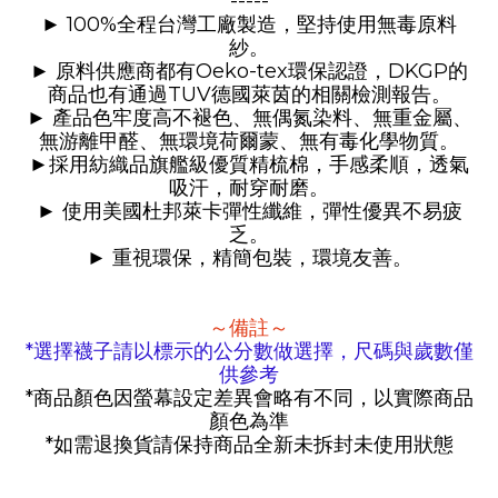
-----
100%
►
全程台灣工廠製造，堅持使用無毒原料
紗。
Oeko-tex
DKGP
►
原料供應商都有
環保認證，
的
TUV
商品也有通過
德國萊茵的相關檢測報告。
►
產品色牢度高不褪色、無偶氮染料、無重金屬、
無游離甲醛、無環境荷爾蒙、無有毒化學物質。
►
採用紡織品旗艦級優質精梳棉，手感柔順，透氣
吸汗，耐穿耐磨。
►
使用美國杜邦萊卡彈性纖維，彈性優異不易疲
乏。
►
重視環保，精簡包裝，環境友善。
～備註～
*
選擇襪子請以標示的公分數做選擇，尺碼與歲數僅
供參考
*
商品顏色因螢幕設定差異會略有不同，以實際商品
顏色為準
*
如需退換貨請保持商品全新未拆封未使用狀態