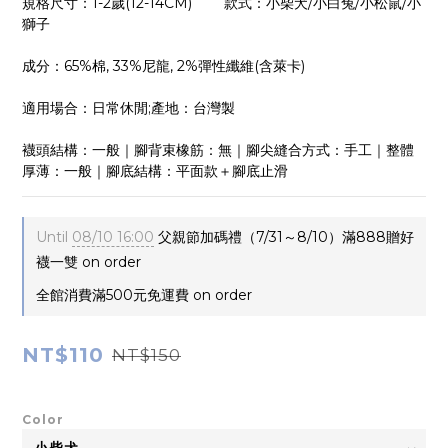
規格尺寸：1-2歲(12-14CM)        款式：小柴犬/小白兔/小松鼠/小
獅子
成分：65%棉, 33%尼龍, 2%彈性纖維(含萊卡)
適用場合：日常休閒;產地：台灣製
襪頭結構：一般｜腳背束橡筋：無｜腳尖縫合方式：手工｜整體
厚薄：一般｜腳底結構：平面款＋腳底止滑
Until
08/10 16:00
父親節加碼禮（7/31～8/10）滿888贈好
襪一雙 on order
全館消費滿500元免運費 on order
NT$110
NT$150
Color