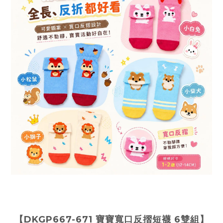
【DKGP667-671 寶寶寬口反摺短襪 6雙組】