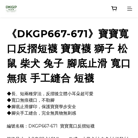
《DKGP667-671》寶寶寬
口反摺短襪 寶寶襪 獅子 松
鼠 柴犬 兔子 腳底止滑 寬口
無痕 手工縫合 短襪
◆長、短兩種穿法，反摺後立體小耳朵超可愛
◆寬口無痕襪口，不勒腳
◆腳底止滑膠印，保護寶寶學步安全
◆腳尖手工縫合，完全無異物無刺感
編號名稱：DKGP667-671  寶寶寬口反摺短襪