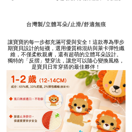
台灣製/立體耳朵/止滑/舒適無痕
讓寶寶的每一步都充滿可愛與安全！這款專為學步
期寶貝設計的短襪，選用優質棉混紡與萊卡彈性纖
維，不僅柔軟親膚，還有超萌的立體耳朵設計。
獨特的「反摺」雙穿法，讓您可以隨心變換風格，
是寶貝日常穿搭的最佳夥伴！