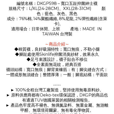
DKGP598 –
編號名稱：
寬口五趾抑菌紳士襪
L/XL(24-28CM)、XXL(28-31CM)
規格尺寸：
顏
色：藍色、灰色、黑色
76%
, 14%
, 8%
, 2%
(
成分：
棉
聚酯纖維
尼龍
彈性纖維
含萊
),
卡
MADE IN
適用場合：日常休閒、上班
產地：
TAIWAN
台灣製
～商品介紹～
◆棉質襪，良好吸濕特性；寬口無痕，不勒小腿
Skinlife
◆腳趾處使用
抑菌消臭紗材，效果永久
◆足弓束護設計，襪子貼合不移位
◆全素面無花紋，經典百搭
襪頭結構：寬口無痕｜腳背束橡筋：有｜腳尖縫合方式：
一體成形無須縫合｜整體厚薄：一般｜腳底結構：平面款
-----
100%
►
全程台灣工廠製造，堅持使用無毒原料紗。
Oeko-tex
DKGP
►
原料供應商都有
環保認證，
的商品也
TUV
有通過
德國萊茵的相關檢測報告。
►
產品色牢度高不褪色、無偶氮染料、無重金屬、無游離
甲醛、無環境荷爾蒙、無有毒化學物質。