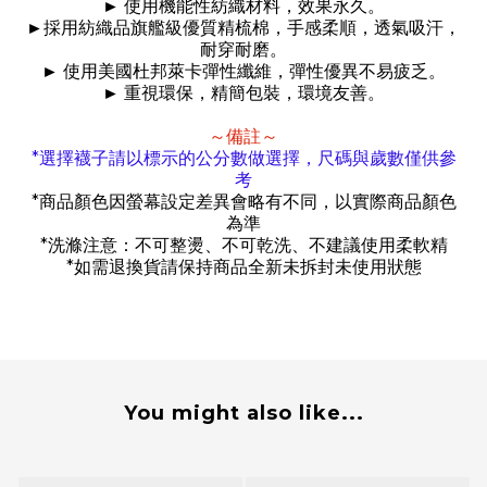
►
使用機能性紡織材料，效果永久。
►
採用紡織品旗艦級優質精梳棉，手感柔順，透氣吸汗，
耐穿耐磨。
►
使用美國杜邦萊卡彈性纖維，彈性優異不易疲乏。
►
重視環保，精簡包裝，環境友善。
～備註～
*
選擇襪子請以標示的公分數做選擇，尺碼與歲數僅供參
考
*
商品顏色因螢幕設定差異會略有不同，以實際商品顏色
為準
*
洗滌注意：不可整燙、不可乾洗、不建議使用柔軟精
*
如需退換貨請保持商品全新未拆封未使用狀態
You might also like...