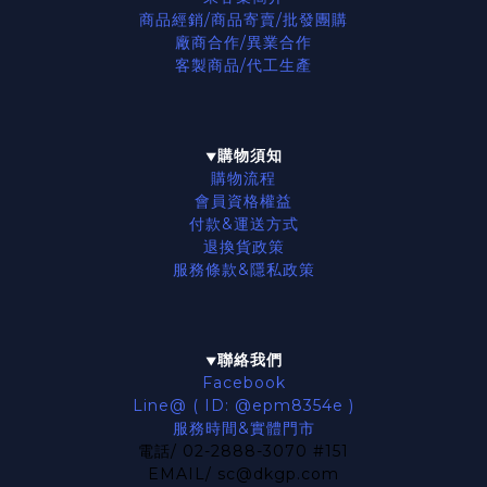
商品經銷/商品寄賣/批發團購
廠商合作/異業合作
客製商品/代工生產
購物須知
▼
購物流程
會員資格權益
付款&運送方式
退換貨政策
服務條款
&隱私政策
聯絡我們
▼
Facebook
Line@ ( ID: @epm8354e )
服務時間&實體門市
電話/ 02-2888-3070 #151
EMAIL/ sc@dkgp.com