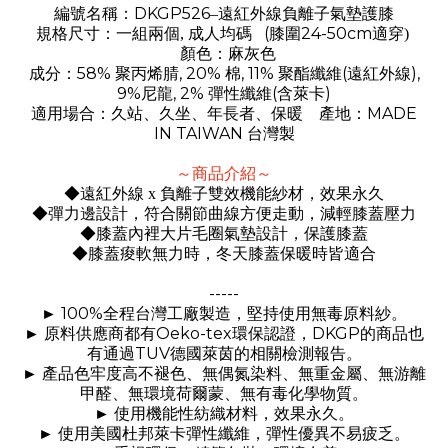
DKGP526
編號名稱：
–遠紅外線負離子氣墊護膝
(
24-50cm
規格尺寸：一組兩個, 成人均碼
膝圍
適穿)
顏色：麻灰色
58%
, 20%
, 11%
(
),
成分：
聚丙烯腈
棉
聚酯纖維
遠紅外線
9%
, 2%
(
)
尼龍
彈性纖維
含萊卡
MADE
適用場合：久站、久坐、年長者、保暖 產地：
IN TAIWAN
台灣製
～商品介紹～
◆遠紅外線 x 負離子雙效機能紗材，效果永久
◆彈力邊設計，符合關節曲線方便走動，減輕膝蓋壓力
◆膝蓋內裡大片毛圈氣墊設計，保護膝蓋
◆膝蓋痠軟無力時，冬天膝蓋保暖時皆適合
-----
100%
►
全程台灣工廠製造，堅持使用無毒原料紗。
Oeko-tex
DKGP
►
原料供應商都有
環保認證，
的商品也
TUV
有通過
德國萊茵的相關檢測報告。
►
產品色牢度高不褪色、無偶氮染料、無重金屬、無游離
甲醛、無環境荷爾蒙、無有毒化學物質。
►
使用機能性紡織材料，效果永久。
►
使用美國杜邦萊卡彈性纖維，彈性優異不易疲乏。