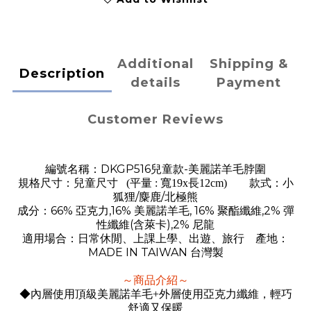
Additional
Shipping &
Description
details
Payment
Customer Reviews
DKGP516
-
編號名稱：
兒童款
美麗諾羊毛脖圍
規格尺寸：兒童尺寸
(平量 : 寬19x長12cm)
款式：小
/
/
狐狸
麋鹿
北極熊
66%
,16%
, 16%
,2%
成分：
亞克力
美麗諾羊毛
聚酯纖維
彈
(
),2%
性纖維
含萊卡
尼龍
適用場合：日常休閒、上課上學、出遊、旅行 產地：
MADE IN TAIWAN
台灣製
～商品介紹～
◆內層使用頂級美麗諾羊毛+外層使用亞克力纖維，輕巧
舒適又保暖