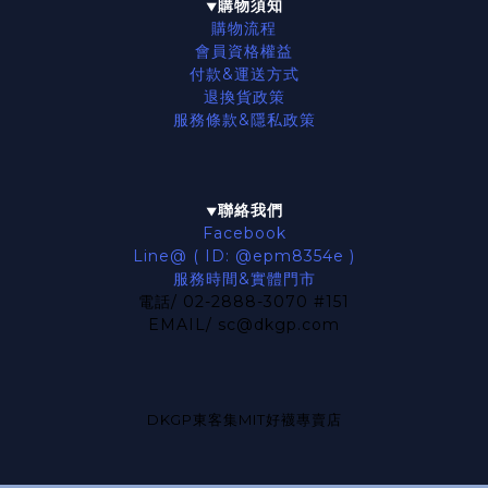
購物須知
▼
購物流程
會員資格權益
付款&運送方式
退換貨政策
服務條款
&隱私政策
聯絡我們
▼
Facebook
Line@ ( ID: @epm8354e )
服務時間&實體門市
電話/ 02-2888-3070 #151
EMAIL/ sc@dkgp.com
DKGP東客集MIT好襪專賣店