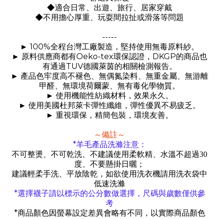
◆適合日常、出遊、旅行、居家穿戴
◆不用擔心厚重、玩耍間拉扯或滑落等問題
-----
100%
►
全程台灣工廠製造，堅持使用無毒原料紗。
Oeko-tex
DKGP
►
原料供應商都有
環保認證，
的商品也
TUV
有通過
德國萊茵的相關檢測報告。
►
產品色牢度高不褪色、無偶氮染料、無重金屬、無游離
甲醛、無環境荷爾蒙、無有毒化學物質。
►
使用機能性紡織材料，效果永久。
►
使用美國杜邦萊卡彈性纖維，彈性優異不易疲乏。
►
重視環保，精簡包裝，環境友善。
～備註～
*
羊毛產品洗滌注意：
不可整燙、不可乾洗、不建議使用柔軟精、水溫不超過30
度、不要懸掛日曬；
建議輕柔手洗、平放陰乾，如欲使用洗衣機請用洗衣袋中
低速洗滌
*
選擇襪子請以標示的公分數做選擇，尺碼與歲數僅供參
考
*
商品顏色因螢幕設定差異會略有不同，以實際商品顏色