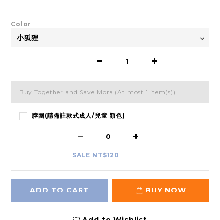
Color
Buy Together and Save More
(At most 1 item(s))
脖圍(請備註款式成人/兒童 顏色)
SALE NT$120
ADD TO CART
BUY NOW
Add to Wishlist