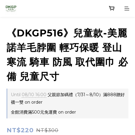
《DKGP516》兒童款-美麗
諾羊毛脖圍 輕巧保暖 登山
寒流 騎車 防風 取代圍巾 必
備 兒童尺寸
Until
08/10 16:00
父親節加碼禮（7/31～8/10）滿888贈好
襪一雙 on order
全館消費滿500元免運費 on order
NT$220
NT$300