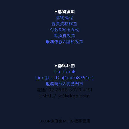
購物須知
▼
購物流程
會員資格權益
付款&運送方式
退換貨政策
服務條款
&隱私政策
聯絡我們
▼
Facebook
Line@ ( ID: @epm8354e )
服務時間&實體門市
電話/ 02-2888-3070 #151
EMAIL/ sc@dkgp.com
DKGP東客集MIT好襪專賣店