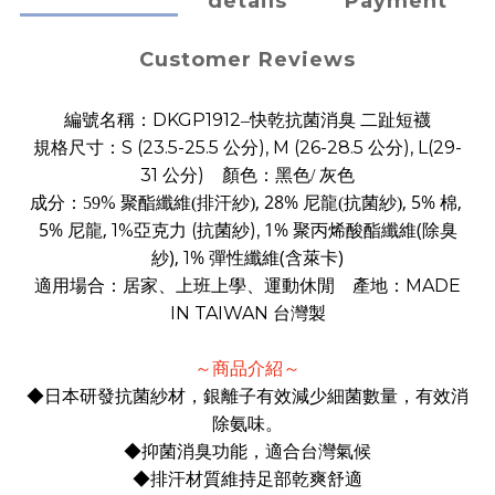
details
Payment
Customer Reviews
DKGP1912
編號名稱：
–
快乾抗菌消臭 二趾短襪
S (23.5-25.5 公分), M (26-28.5 公分), L(29-
規格尺寸：
31
公分
)
顏色：黑色/ 灰色
, 28%
, 5% 棉,
%
成分：
59
聚酯纖維(排汗紗)
尼龍(抗菌紗)
5% 尼龍,
1% 聚丙烯酸酯纖維(除臭
1%亞克力 (抗菌紗),
紗)
,
%
(
)
1
彈性纖維
含萊卡
MADE
適用場合：居家、上班上學、運動休閒 產地：
IN TAIWAN
台灣製
～商品介紹～
◆
日本研發抗菌紗材，銀離子有效減少細菌數量，有效消
除氨味。
◆抑菌消臭功能，適合台灣氣候
◆
排汗材質維持足部乾爽舒適