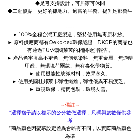
◆足弓支撐設計，可居家可休閒
◆二趾優點
：更好的抓地力、適當的平衡、提升足部衛生
-----
100%
►
全程台灣工廠製造，堅持使用無毒原料紗。
Oeko-tex
DKGP
►
原料供應商都有
環保認證，
的商品也
TUV
有通過
德國萊茵的相關檢測報告。
►
產品色牢度高不褪色、無偶氮染料、無重金屬、無游離
甲醛、無環境荷爾蒙、無有毒化學物質。
►
使用機能性紡織材料，效果永久。
►
使用美國杜邦萊卡彈性纖維，彈性優異不易疲乏。
►
重視環保，精簡包裝，環境友善。
～備註～
*
選擇襪子請以標示的公分數做選擇，尺碼與歲數僅供參
考
*
商品顏色因螢幕設定差異會略有不同，以實際商品顏色
為準