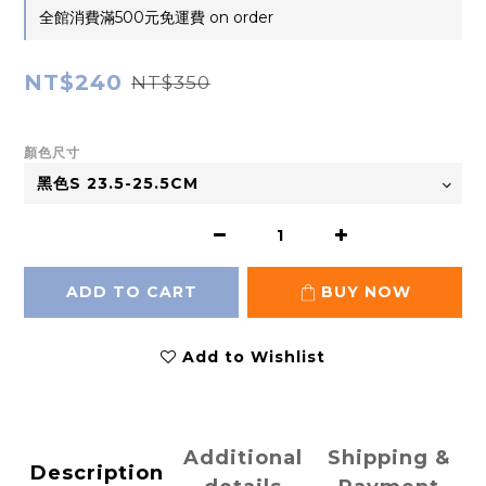
全館消費滿500元免運費 on order
NT$240
NT$350
顏色尺寸
ADD TO CART
BUY NOW
Add to Wishlist
Additional
Shipping &
Description