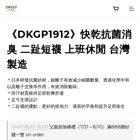
《DKGP1912》快乾抗菌消
臭 二趾短襪 上班休閒 台灣
製造
＊日本研發抗菌紗材，銀離子有效減少細菌數量。透過化學中和
以及離子交換等作用，有效消除氨味。
＊排汗材質維持足部乾爽舒適
＊足弓支撐設計
＊二趾襪的優點：更好的抓地力、適當的平衡和提升足部衛生
Until
08/10 16:00
父親節加碼禮（7/31～8/10）滿888贈好
襪一雙 on order