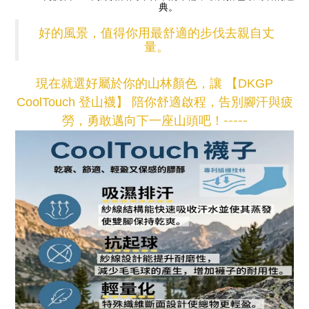
典。
好的風景，值得你用最舒適的步伐去親自丈
量。
現在就選好屬於你的山林顏色，讓 【DKGP
CoolTouch 登山襪】 陪你舒適啟程，告別腳汗與疲
-----
勞，勇敢邁向下一座山頭吧！