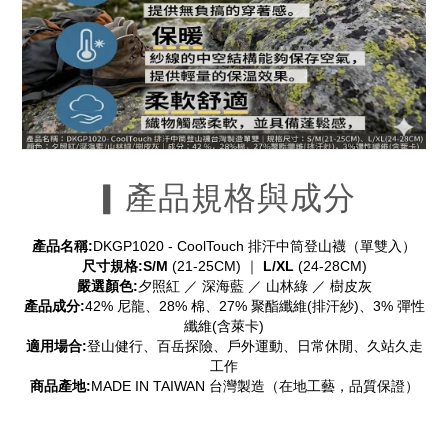
▎產品規格與成分
產品名稱:
DKGP1020 - CoolTouch 排汗中筒登山襪（單雙入）
尺寸規格:
S/M
(21-25CM) ｜
L/XL
(24-28CM)
嚴選顏色:
夕照紅 ／ 深海藍 ／ 山林綠 ／ 樹皮灰
產品成分:
42% 尼龍、28% 棉、27% 聚酯纖維(排汗紗)、3% 彈性
纖維(含萊卡)
適用場合:
登山健行、百岳探險、戶外運動、日常休閒、久站久走
工作
商品產地:
MADE IN TAIWAN 台灣製造
（在地工藝，品質保證）