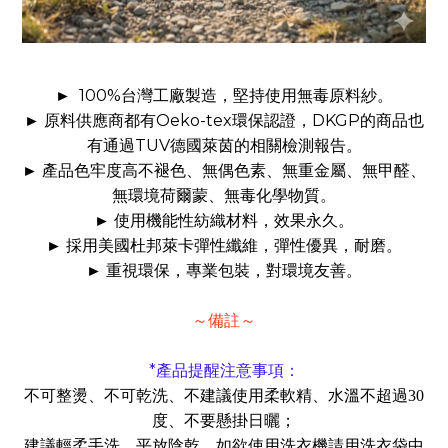
100%
►
台灣工廠製造，堅持使用無毒原料紗。
Oeko-tex
DKGP
►
原料供應商都有
環保認證，
的商品也
TUV
有通過
德國萊茵的相關檢測報告。
►
產品色牢度高不褪色、無偶色素、無重金屬、無甲醛、
無環境荷爾蒙、無毒化學物質。
►
使用機能性紡織材料，效果永久。
►
採用美國杜邦萊卡彈性纖維，彈性優異，耐磨。
►
重視環保，專業包裝，對環境友善。
～備註～
*
產品提醒注意事項：
不可整燙、不可乾洗、不建議使用柔軟精、水溫不超過30
度、不要懸掛日曬；
建議輕柔手洗、平放陰乾，如欲使用洗衣機請用洗衣袋中