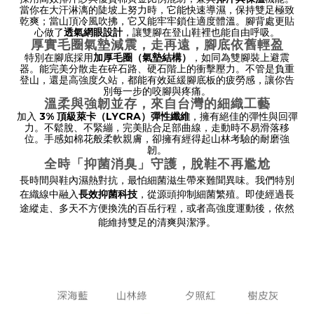
當你在大汗淋漓的陡坡上努力時，它能快速導濕，保持雙足極致
乾爽；當山頂冷風吹拂，它又能牢牢鎖住適度體溫。腳背處更貼
透氣網眼設計
心做了
，讓雙腳在登山鞋裡也能自由呼吸。
厚實毛圈氣墊減震，走再遠，腳底依舊輕盈
加厚毛圈（氣墊結構）
特別在腳底採用
，如同為雙腳裝上避震
器。能完美分散走在碎石路、硬石階上的衝擊壓力。不管是負重
登山，還是高強度久站，都能有效延緩腳底板的疲勞感，讓你告
別每一步的咬腳與疼痛。
溫柔與強韌並存，來自台灣的細織工藝
3% 頂級萊卡（LYCRA）彈性纖維
加入
，擁有絕佳的彈性與回彈
力。不鬆脫、不緊繃，完美貼合足部曲線，走動時不易滑落移
位。手感如棉花般柔軟親膚，卻擁有經得起山林考驗的耐磨強
韌。
全時「抑菌消臭」守護，脫鞋不再尷尬
長時間與鞋內濕熱對抗，最怕細菌滋生帶來難聞異味。我們特別
在織線中融入
長效抑菌科技
，從源頭抑制細菌繁殖。即使經過長
途縱走、多天不方便換洗的百岳行程，或者高強度運動後，依然
能維持雙足的清爽與潔淨。