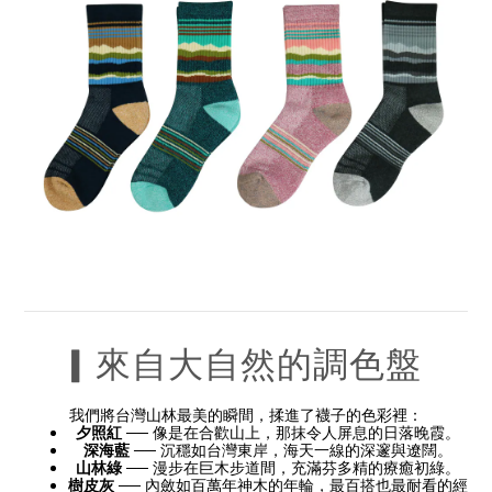
▎來自大自然的調色盤
我們將台灣山林最美的瞬間，揉進了襪子的色彩裡：
夕照紅
── 像是在合歡山上，那抹令人屏息的日落晚霞。
深海藍
── 沉穩如台灣東岸，海天一線的深邃與遼闊。
山林綠
── 漫步在巨木步道間，充滿芬多精的療癒初綠。
樹皮灰
── 內斂如百萬年神木的年輪，最百搭也最耐看的經