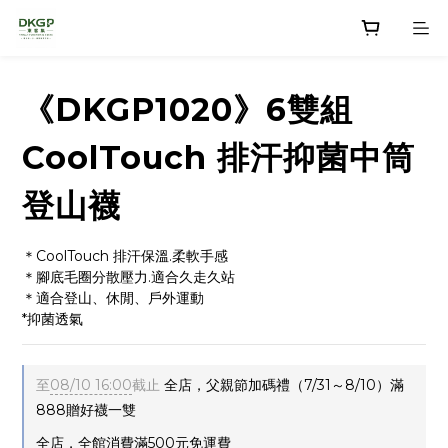
《DKGP1020》6雙組
CoolTouch 排汗抑菌中筒
登山襪
＊CoolTouch 排汗保溫.柔軟手感
＊腳底毛圈分散壓力.適合久走久站
＊適合登山、休閒、戶外運動
*抑菌透氣
至
08/10 16:00
截止
全店，父親節加碼禮（7/31～8/10）滿
888贈好襪一雙
全店，全館消費滿500元免運費