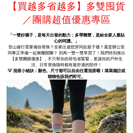
【買越多省越多】多雙囤貨
／團購超值優惠專區
「一雙好襪子，是每天出發的動力；多帶幾雙，是給全家人最貼
心的呵護。」
登山健行需要備份替換？全家出遊想穿同款親子襪？還是辦公室
同事正準備一起揪團開團？ 別再一雙一雙單買了！我們特別推出
【多雙團購優惠】，不只幫你的荷包省緊緊，更讓你的戶外生
活、日常替換隨時都有最舒適的陪伴！
💡 混搭小秘訣：顏色、尺寸都可以自由任選混搭喔！填寫備註或
聊聊告訴我們即可。