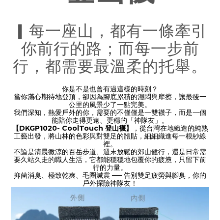
▎每一座山，都有一條牽引
你前行的路；而每一步前
行，都需要最溫柔的托舉。
你是不是也曾有過這樣的時刻？
當你滿心期待地登頂，卻因為腳底累積的濕悶與摩擦，讓最後一
公里的風景少了一點完美。
我們深知，熱愛戶外的你，需要的不僅僅是一雙襪子，而是一個
能陪你走得更遠、更穩的「神隊友」。
【DKGP1020- CoolTouch 登山襪】
，從台灣在地織造的純熟
工藝出發，將山林的色彩與對雙足的體貼，細細織進每一根紗線
裡。
不論是清晨微涼的百岳步道、週末放鬆的郊山健行，還是日常需
要久站久走的職人生活，它都能穩穩地包覆你的疲憊，只留下前
行的力量。
抑菌消臭、極致乾爽、毛圈減震 ── 告別雙足疲勞與腳臭，你的
戶外探險神隊友！