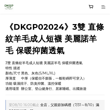
《DKGP02024》3雙 直條
紋羊毛成人短襪 美麗諾羊
毛 保暖抑菌透氣
3雙 直條紋羊毛成人短襪 美麗諾羊毛 保暖抑菌透氣
特性	描述
顏色/尺寸	黑色、灰色(S/ML/XL)
厚薄度	中厚（保暖但不膨脹，一般鞋碼即可穿入）
功能	吸濕排汗、防臭抑菌、溫控保暖
適用場景	辦公室、登山健身行、居家睡眠、出國旅遊
至
08/10 16:00
截止
全店，父親節加碼禮（7/31～8/10）滿