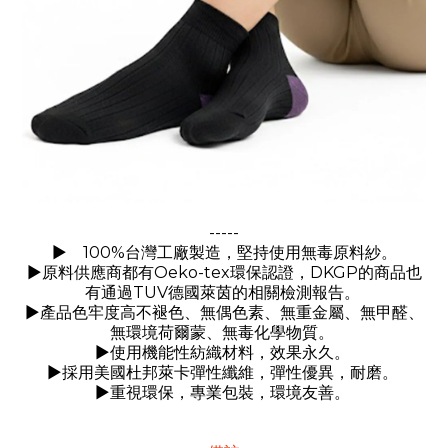
-----
►
100%
台灣工廠製造，堅持使用無毒原料紗。
►
Oeko-tex
DKGP
原料供應商都有
環保認證，
的商品也
TUV
有通過
德國萊茵的相關檢測報告。
►
產品色牢度高不褪色、無偶色素、無重金屬、無甲醛、
無環境荷爾蒙、無毒化學物質。
►
使用機能性紡織材料，效果永久。
►
採用美國杜邦萊卡彈性纖維，彈性優異，耐磨。
►
重視環保，專業包裝，環境友善。