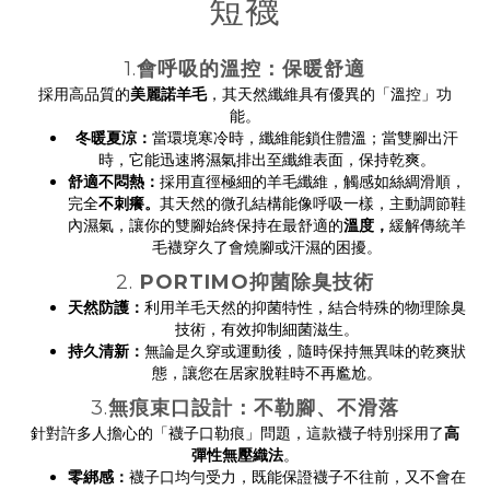
短襪
1.
會呼吸的溫控：保暖舒適
採用高品質的
美麗諾羊毛
，其天然纖維具有優異的「溫控」功
能。
冬暖夏涼：
當環境寒冷時，纖維能鎖住體溫；當雙腳出汗
時，它能迅速將濕氣排出至纖維表面，保持乾爽。
舒適不悶熱：
採用直徑極細的羊毛纖維，觸感如絲綢滑順，
完全
不刺癢。
其天然的微孔結構能像呼吸一樣，主動調節鞋
內濕氣，讓你的雙腳始終保持在最舒適的
溫度，
緩解傳統羊
毛襪穿久了會燒腳或汗濕的困擾。
2.
PORTIMO抑菌除臭技術
天然防護：
利用羊毛天然的抑菌特性，結合特殊的物理除臭
技術，有效抑制細菌滋生。
持久清新：
無論是久穿或運動後，隨時保持無異味的乾爽狀
態，讓您在居家脫鞋時不再尷尬。
3.
無痕束口設計：不勒腳、不滑落
針對許多人擔心的「襪子口勒痕」問題，這款襪子特別採用了
高
彈性無壓織法
。
零綁感：
襪子口均勻受力，既能保證襪子不往前，又不會在