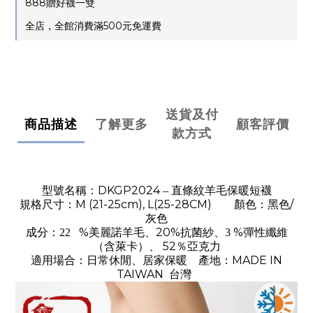
888贈好襪一雙
全店，全館消費滿500元免運費
送貨及付
商品描述
了解更多
顧客評價
款方式
DKGP2024
型號名稱：
– 直條紋羊毛保暖短襪
M (21-25cm), L(25-28CM)
/
規格尺寸：
顏色：
黑色
灰色
%
、20%
%
成分：22
美麗諾羊毛
抗菌
紗、3
彈性纖維
（
）、
52％亞克力
含萊卡
MADE IN
適用場合：日常休閒、居家保暖
產地：
TAIWAN
台灣